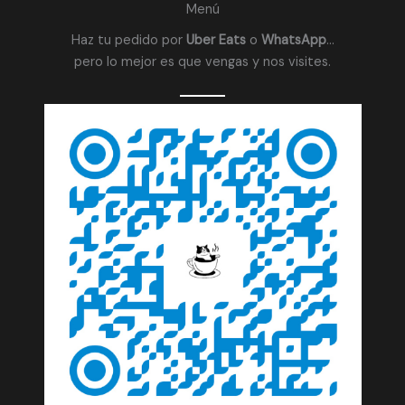
Menú
Haz tu pedido por
Uber Eats
o
WhatsApp
…
pero lo mejor es que vengas y nos visites.