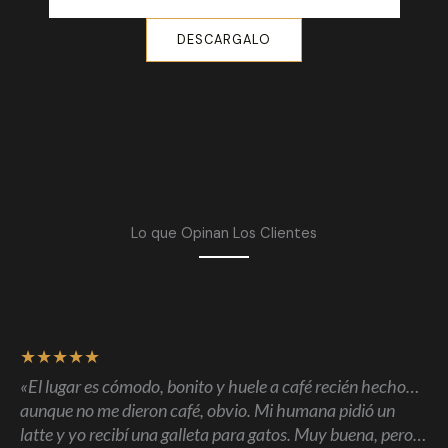
DESCARGALO
Lo que Opinan Los Clientes​​
★
★
★
★
★
«El lugar es cómodo, bonito y huele a café recién hecho…
aunque no me dieron café, obvio. Mi humana pidió un
latte y yo recibí una galleta para gatos. Muy buena, pero…