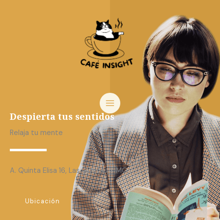
Ir
al
contenido
Despierta tus sentidos
Relaja tu mente
A. Quinta Elisa 16, Las Quintas. HMO.
Ubicación