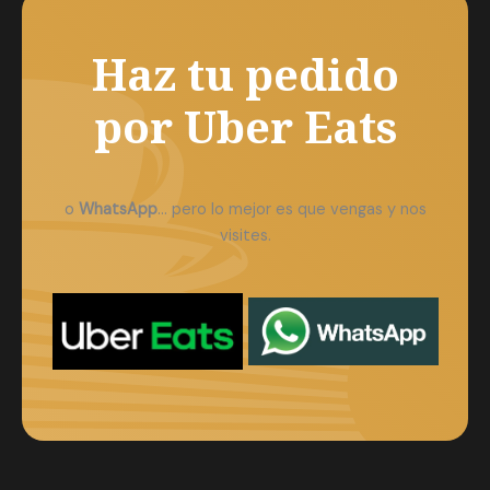
Haz tu pedido
por
Uber Eats
o
WhatsApp
… pero lo mejor es que vengas y nos
visites.